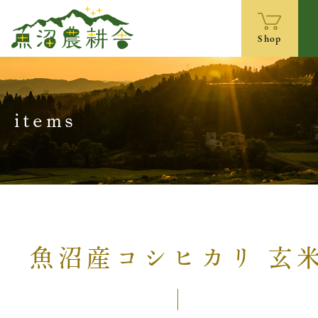
Shop
items
魚沼産コシヒカリ 玄