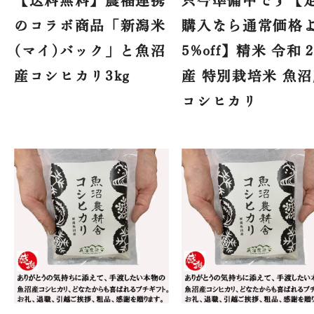
【送料無料】農福連携
只今準備中です【
のコラボ商品「新潟米
購入なら通常価格
(マイ)バック」と魚沼
5%off】精米 令和
産コシヒカリ3kg
産 特別栽培米 魚
コシヒカリ