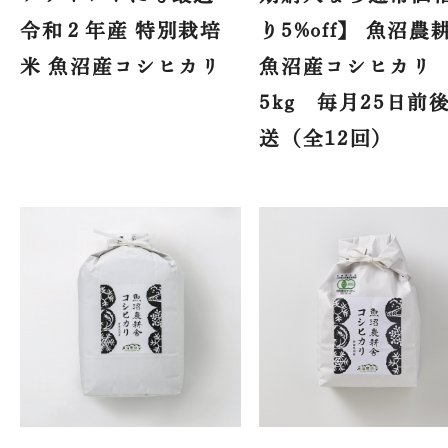
令和２年産 特別栽培
り5%off】 魚沼農
米 魚沼産コシヒカリ
魚沼産コシヒカリ
5kg 毎月25日前
送（全12回）