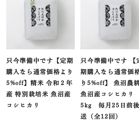
只今準備中です【定期
只今準備中です 【
購入なら通常価格より
期購入なら通常価
5%off】精米 令和２年
り5%off】 魚沼農
産 特別栽培米 魚沼産
魚沼産コシヒカリ
コシヒカリ
5kg 毎月25日前
送（全12回）