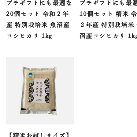
プチギフトにも最適な
プチギフトにも最
プ
求人情報
20個セット 令和２年
10個セット 精米 
産 特別栽培米 魚沼産
２年産 特別栽培米
魚沼ってどんなところ？
コシヒカリ 1kg
沼産コシヒカリ 1
SNS
魚沼産コシヒカリの魚沼農
耕舎
美味しさの秘密
お問い合わせ
配送・送料について
特定商取引法に基づく表記
プライバシーポリシー
【精米お試しサイズ】