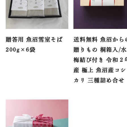
贈答用 魚沼雪室そば
送料無料 魚沼から
200g×6袋
贈りもの 桐箱入/
梅結び付き 令和２
産 極上 魚沼産コ
カリ 三種詰め合せ