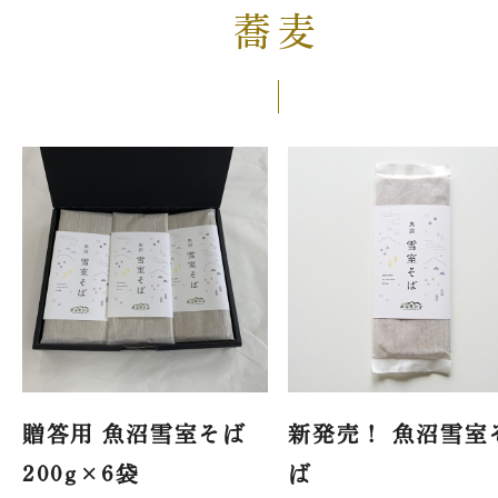
蕎麦
贈答用 魚沼雪室そば
新発売！ 魚沼雪室
200g×6袋
ば