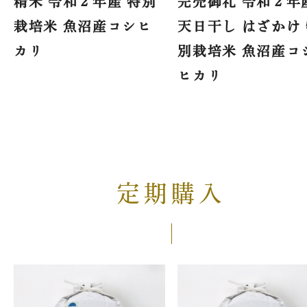
精米 令和２年産 特別
完売御礼 令和２年
栽培米 魚沼産コシヒ
天日干し はざかけ
カリ
別栽培米 魚沼産コ
ヒカリ
定期購入