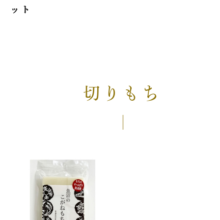
ット
切りもち