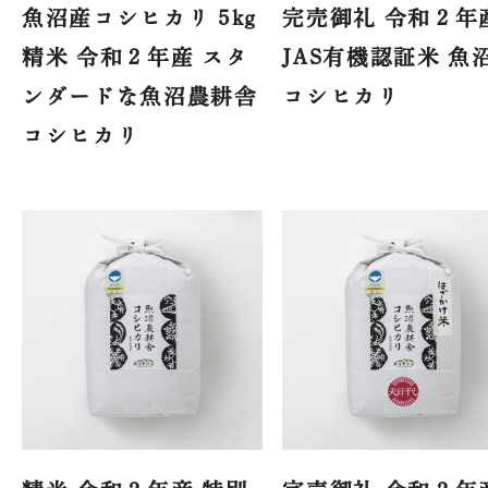
魚沼産コシヒカリ 5kg
完売御礼 令和２年
精米 令和２年産 スタ
JAS有機認証米 魚
ンダードな魚沼農耕舎
コシヒカリ
コシヒカリ