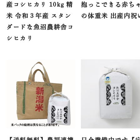
産コシヒカリ 10kg 精
抱っこできる赤ち
米 令和３年産 スタン
の体重米 出産内祝
ダードな魚沼農耕舎コ
シヒカリ