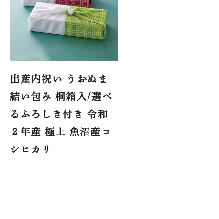
出産内祝い うおぬま
結い包み 桐箱入/選べ
るふろしき付き 令和
２年産 極上 魚沼産コ
シヒカリ