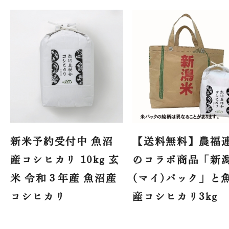
新米予約受付中 魚沼
【送料無料】農福
産コシヒカリ 10kg 玄
のコラボ商品「新
米 令和３年産 魚沼産
(マイ)バック」と
コシヒカリ
産コシヒカリ3kg