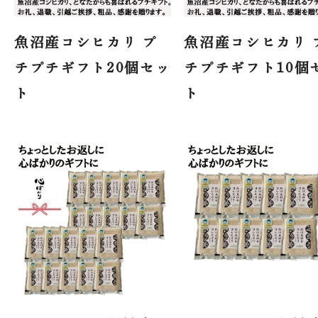
魚沼産コシヒカリ プ
魚沼産コシヒカリ 
チプチギフト20個セッ
チプチギフト10個
ト
ト
魚沼農耕舎の
トップ
法人概要
オンライン