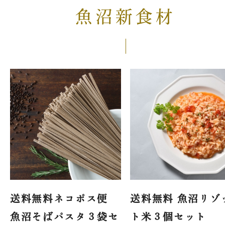
魚沼新食材
送料無料ネコポス便
送料無料 魚沼リゾ
魚沼そばパスタ３袋セ
ト米３個セット