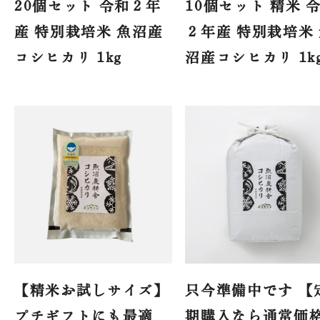
20個セット 令和２年
10個セット 精米 
産 特別栽培米 魚沼産
２年産 特別栽培米
コシヒカリ 1kg
沼産コシヒカリ 1
【精米お試しサイズ】
只今準備中です 【
プチギフトにも最適
期購入なら通常価