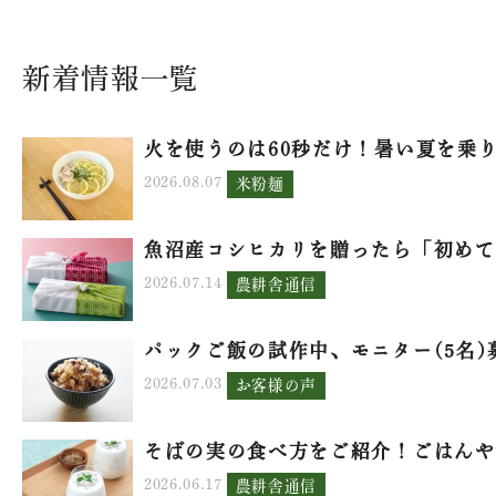
新着情報一覧
火を使うのは60秒だけ！暑い夏を乗り.
2026.08.07
米粉麺
魚沼産コシヒカリを贈ったら「初めて.
2026.07.14
農耕舎通信
パックご飯の試作中、モニター(5名)募.
2026.07.03
お客様の声
そばの実の食べ方をご紹介！ごはんや.
2026.06.17
農耕舎通信