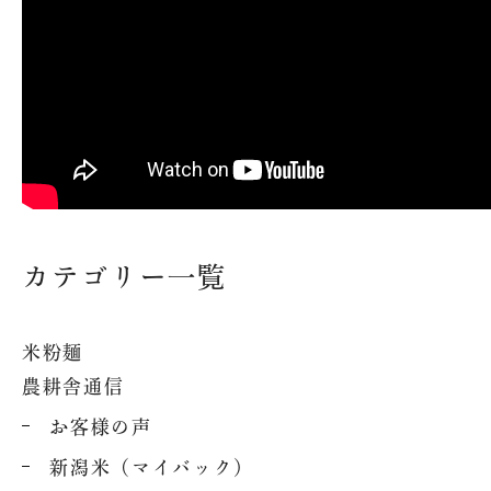
法人概要
オンライン
プ
求人情報
魚沼ってどんなところ？
SNS
魚沼産コシヒカリの魚沼農
耕舎
美味しさの秘密
カテゴリー一覧
お問い合わせ
米粉麺
配送・送料について
農耕舎通信
特定商取引法に基づく表記
お客様の声
新潟米（マイバック）
プライバシーポリシー