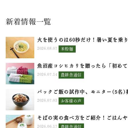
新着情報一覧
火を使うのは60秒だけ！暑い夏を乗り.
2026.08.07
米粉麺
魚沼産コシヒカリを贈ったら「初めて.
2026.07.14
農耕舎通信
パックご飯の試作中、モニター(5名)募.
2026.07.03
お客様の声
そばの実の食べ方をご紹介！ごはんや.
2026.06.17
農耕舎通信