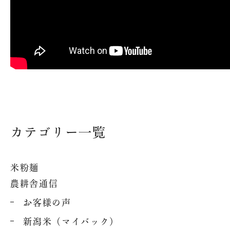
法人概要
オンライン
プ
求人情報
魚沼ってどんなところ？
SNS
魚沼産コシヒカリの魚沼農
耕舎
美味しさの秘密
カテゴリー一覧
お問い合わせ
米粉麺
配送・送料について
農耕舎通信
特定商取引法に基づく表記
お客様の声
新潟米（マイバック）
プライバシーポリシー