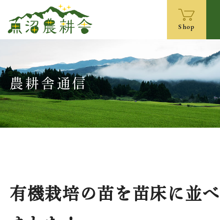
Shop
農耕舎通信
有機栽培の苗を苗床に並