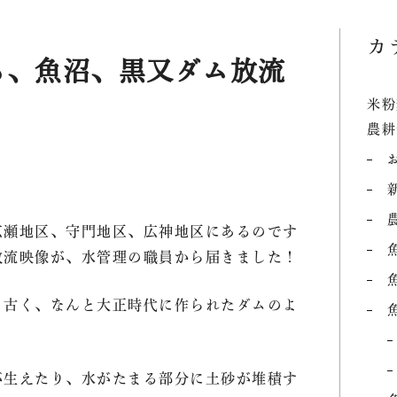
カ
る、魚沼、黒又ダム放流
米粉
農耕
広瀬地区、守門地区、広神地区にあるのです
放流映像が、水管理の職員から届きました！
も古く、なんと大正時代に作られたダムのよ
魚沼農耕舎
が生えたり、水がたまる部分に土砂が堆積す
オンライ