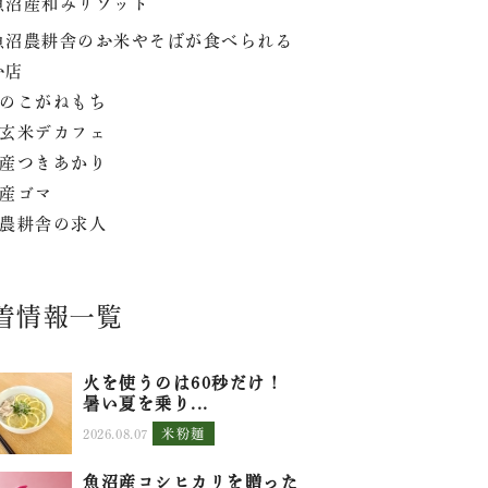
魚沼産和みリゾット
魚沼農耕舎のお米やそばが食べられる
お店
のこがねもち
玄米デカフェ
産つきあかり
産ゴマ
農耕舎の求人
着情報一覧
火を使うのは60秒だけ！
暑い夏を乗り...
2026.08.07
米粉麺
魚沼産コシヒカリを贈った