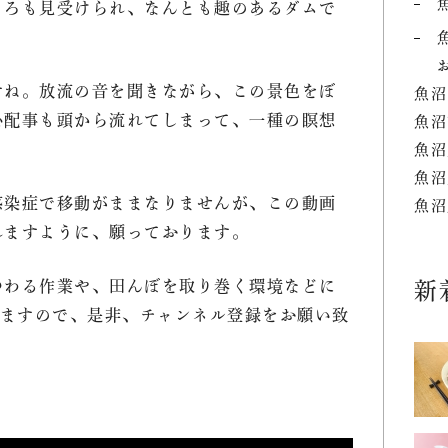
ころも見受けられ、なんとも趣のあるダムで
SNS
どんなところ？
すね。放流の音を聞きながら、この景色をぼ
魚沼
シヒカリの魚沼農耕舎
心配事も頭から流れてしまって、一種の瞑想
魚沼
の秘密
魚沼
魚沼
わせ
感染症で移動がままなりませんが、この動画
魚沼
れますように、願っております。
料について
つわる作業や、田んぼを取り巻く環境などに
新
引法に基づく表記
いきますので、是非、チャンネル登録をお願い致
シーポリシー