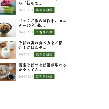
ら「初めて...
2026.07.14
農耕舎通信
パックご飯の試作中、モニ
ター(5名)募...
2026.07.03
お客様の声
そばの実の食べ方をご紹
介！ごはんや...
2026.06.17
農耕舎通信
雪室そばでそば湯が取れる
かやってみ...
2026.06.09
農耕舎通信