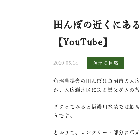
田んぼの近くにあ
【YouTube】
2020.05.14
魚沼の自然
魚沼農耕舎の田んぼは魚沼市の入
が、入広瀬地区にある黒又ダムの
ググってみると信濃川水系では最
トップ
うです。
法人概要
どおりで、コンクリート部分に草