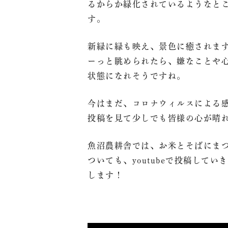
るからか緑化されているようなと
求人情報
す。
魚沼って
新緑に緑も映え、景色に癒されま
魚沼産コ
ーっと眺められたら、嫌なことや
美味しさ
状態になれそうですね。
お問い合
今はまだ、コロナウィルスによる
投稿を見て少しでも皆様の心が晴
配送・送
魚沼農耕舎では、お米とそばにま
特定商取
ついても、youtubeで投稿して
プライバ
します！