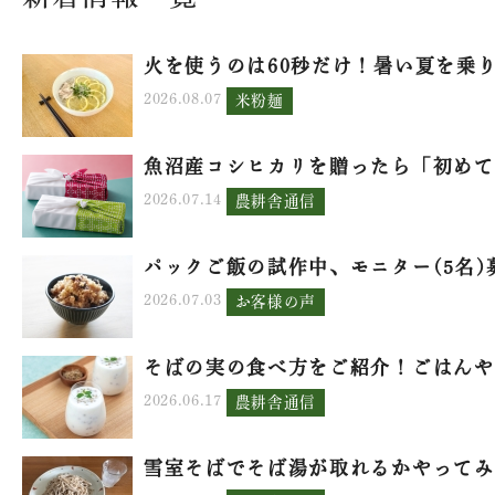
火を使うのは60秒だけ！暑い夏を乗り.
2026.08.07
米粉麺
魚沼産コシヒカリを贈ったら「初めて.
2026.07.14
農耕舎通信
パックご飯の試作中、モニター(5名)募.
2026.07.03
お客様の声
そばの実の食べ方をご紹介！ごはんや.
2026.06.17
農耕舎通信
雪室そばでそば湯が取れるかやってみ.