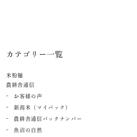
プ
求人情報
魚沼ってどんなところ？
SNS
魚沼産コシヒカリの魚沼農
耕舎
カテゴリー一覧
美味しさの秘密
お問い合わせ
米粉麺
農耕舎通信
配送・送料について
お客様の声
特定商取引法に基づく表記
新潟米（マイバック）
農耕舎通信バックナンバー
プライバシーポリシー
魚沼の自然