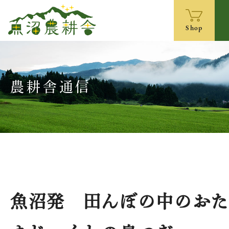
Shop
農耕舎通信
魚沼発 田んぼの中のお