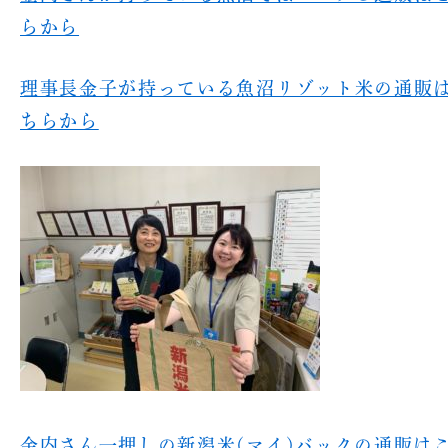
らから
理事長金子が持っている魚沼リゾット米の通販
ちらから
魚沼農耕舎の
トップ
法人概要
オンライン
プ
求人情報
魚沼ってどんなところ？
SNS
魚沼産コシヒカリの魚沼農
耕舎
美味しさの秘密
お問い合わせ
金内さん一押しの新潟米(マイ)バックの通販は