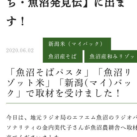
ち・魚沼発見伝】に出ま
す！
新潟米（マイバック）
2020.06.02
魚沼産そば
魚沼産和みリゾッ
「魚沼そばパスタ」「魚沼リ
ゾット米」「新潟(マイ)バッ
ク」で取材を受けました！
今日は、地元ラジオ局のエフエム魚沼のラジオ
ソナリティの金内美代子さんが魚沼農耕舎へ取