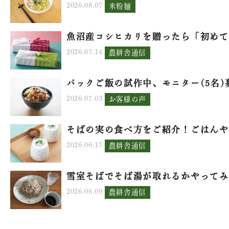
2026.08.07
米粉麺
魚沼産コシヒカリを贈ったら「初めて.
2026.07.14
農耕舎通信
パックご飯の試作中、モニター(5名)募.
2026.07.03
お客様の声
そばの実の食べ方をご紹介！ごはんや.
2026.06.17
農耕舎通信
雪室そばでそば湯が取れるかやってみ.
2026.06.09
農耕舎通信