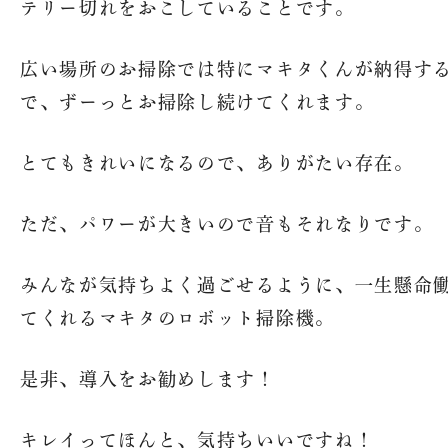
テリー切れをおこしていることです。
広い場所のお掃除では特にマキタくんが納得す
で、ずーっとお掃除し続けてくれます。
魚沼農耕舎の
トップ
とてもきれいになるので、ありがたい存在。
法人概要
オンライン
ただ、パワーが大きいので音もそれなりです。
プ
求人情報
みんなが気持ちよく過ごせるように、一生懸命
魚沼ってどんなところ？
てくれるマキタのロボット掃除機。
SNS
魚沼産コシヒカリの魚沼農
耕舎
是非、導入をお勧めします！
美味しさの秘密
キレイってほんと、気持ちいいですね！