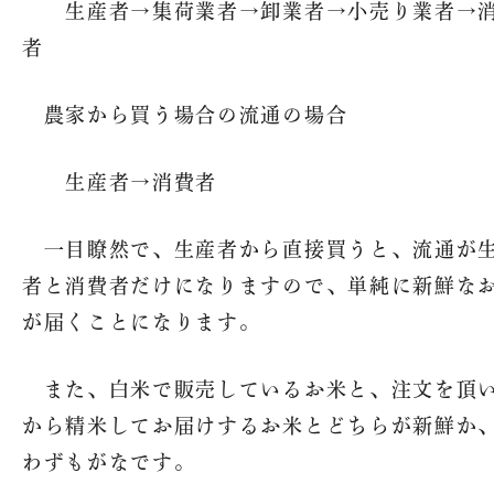
魚沼ってどんなところ？
生産者→集荷業者→卸業者→小売り業者→
者
SNS
魚沼産コシヒカリの魚沼農
耕舎
農家から買う場合の流通の場合
美味しさの秘密
生産者→消費者
お問い合わせ
配送・送料について
一目瞭然で、生産者から直接買うと、流通が
者と消費者だけになりますので、単純に新鮮な
特定商取引法に基づく表記
が届くことになります。
プライバシーポリシー
また、白米で販売しているお米と、注文を頂
から精米してお届けするお米とどちらが新鮮か
わずもがなです。