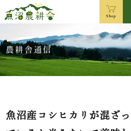
Shop
農耕舎通信
魚沼産コシヒカリが混ざ