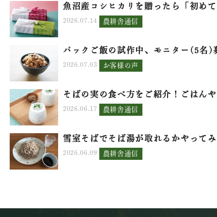
魚沼産コシヒカリを贈ったら「初めて.
2026.07.14
農耕舎通信
パックご飯の試作中、モニター(5名)募.
2026.07.03
お客様の声
そばの実の食べ方をご紹介！ごはんや.
2026.06.17
農耕舎通信
雪室そばでそば湯が取れるかやってみ.
2026.06.09
農耕舎通信