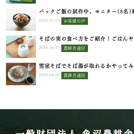
パックご飯の試作中、モニター(5名)募.
2026.07.03
お客様の声
そばの実の食べ方をご紹介！ごはんや.
2026.06.17
農耕舎通信
雪室そばでそば湯が取れるかやってみ.
2026.06.09
農耕舎通信
一般財団法人 魚沼農耕