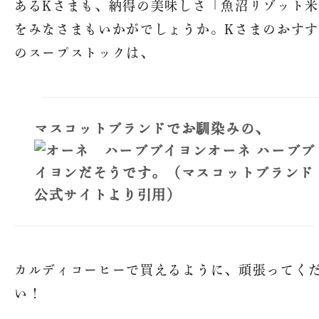
あるKさまも、納得の美味しさ「魚沼リゾット
プ
求人情報
をみなさまもいかがでしょうか。Kさまのおす
魚沼ってどんなところ？
のスープストックは、
SNS
魚沼産コシヒカリの魚沼農
耕舎
美味しさの秘密
マスコットブランドでお馴染みの、
オーネ ハーブブ
お問い合わせ
イヨンだそうです。（マスコットブランド
公式サイトより引用）
配送・送料について
特定商取引法に基づく表記
カルディコーヒーで買えるように、頑張ってく
プライバシーポリシー
い！