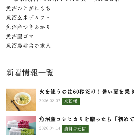
魚沼のこがねもち
魚沼玄米デカフェ
魚沼産つきあかり
魚沼産ゴマ
魚沼農耕舎の求人
新着情報一覧
火を使うのは60秒だけ！暑い夏を乗り.
2026.08.07
米粉麺
魚沼産コシヒカリを贈ったら「初めて.
2026.07.14
農耕舎通信